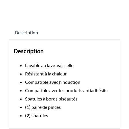
de
E-
series
3
Description
Pc
Griddle
Description
Tool
Kit
Lavable au lave-vaisselle
Résistant à la chaleur
Compatible avec l'induction
Compatible avec les produits antiadhésifs
Spatules à bords biseautés
(1) paire de pinces
(2) spatules