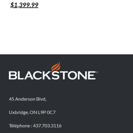
$
1,399.99
45 Anderson Blvd,
Uxbridge, ON L9P 0C7
Téléphone :
437.703.3116