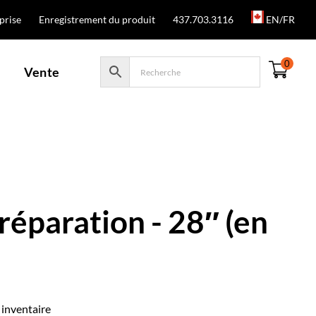
prise
Enregistrement du produit
437.703.3116
EN/FR
0
Vente
réparation - 28″ (en
 inventaire