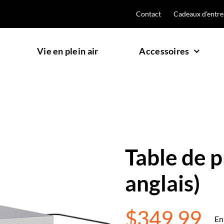
Contact
Cadeaux d'entre
Vie en plein air
Accessoires
Accueil
"
Boutique
"
Table de préparation - 28″ (en anglais)
Table de p
anglais)
$
349.99
En