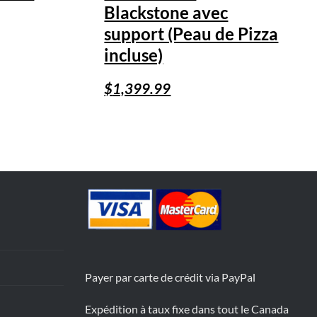
Blackstone avec
support (Peau de Pizza
incluse)
$
1,399.99
Payer par carte de crédit via PayPal
Expédition à taux fixe dans tout le Canada